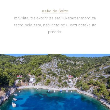
Kako do Šolte
Iz Splita, trajektom za sat ili katamaranom za
samo pola sata, naći ćete se u oazi netaknute
prirode.