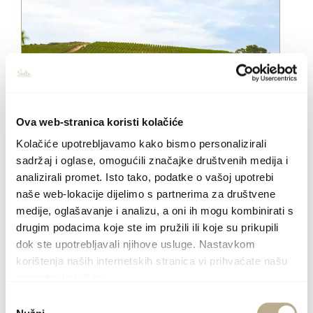
Ova web-stranica koristi kolačiće
Kolačiće upotrebljavamo kako bismo personalizirali
Vinari otoka Šolte - putevima
sadržaj i oglase, omogućili značajke društvenih medija i
analizirali promet. Isto tako, podatke o vašoj upotrebi
vina po predivnom otoku
naše web-lokacije dijelimo s partnerima za društvene
medije, oglašavanje i analizu, a oni ih mogu kombinirati s
drugim podacima koje ste im pružili ili koje su prikupili
PROČITAJTE VIŠE
dok ste upotrebljavali njihove usluge. Nastavkom
korištenja naših internetskih stranica vi prihvaćate našu
upotrebu kolačića.
Odabir