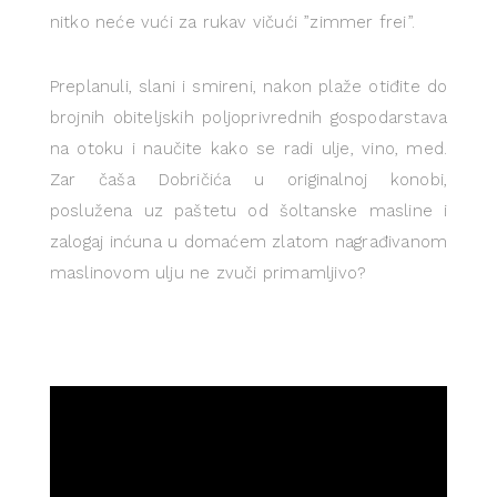
nitko neće vući za rukav vičući ”zimmer frei”.
Preplanuli, slani i smireni, nakon plaže otiđite do
brojnih obiteljskih poljoprivrednih gospodarstava
na otoku i naučite kako se radi ulje, vino, med.
Zar čaša Dobričića u originalnoj konobi,
poslužena uz paštetu od šoltanske masline i
zalogaj inćuna u domaćem zlatom nagrađivanom
maslinovom ulju ne zvuči primamljivo?