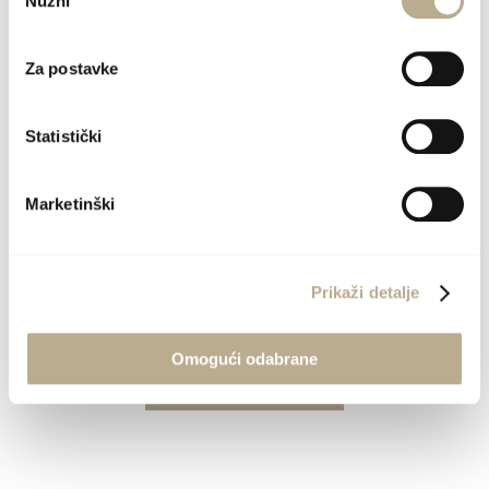
Nužni
pristanka
Za postavke
Statistički
Marketinški
02
08.2022.
Jutarnja šetnja šoltanskim
Prikaži detalje
najstarijim naseljem
Omogući odabrane
PROČITAJTE VIŠE