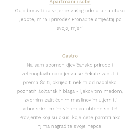
Apartmani i sobe
Gdje boraviti za vrijeme vašeg odmora na otoku
ljepote, mira i prirode? Pronađite smještaj po
svojoj mjeri.
Gastro
Na sam spomen djevičanske prirode i
zelenoplavih oaza jedva se čekate zaputiti
prema Šolti, okrijepiti nekim od nadaleko
poznatih šoltanskih blaga - ljekovitim medom,
izvornim zaštićenim maslinovim uljem ili
vrhunskim crnim vinom autohtone sorte!
Provjerite koji su okusi koje ćete pamtiti ako
njima nagradite svoje nepce.