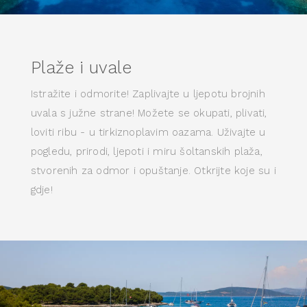
Plaže i uvale
Istražite i odmorite! Zaplivajte u ljepotu brojnih
uvala s južne strane! Možete se okupati, plivati,
loviti ribu - u tirkiznoplavim oazama. Uživajte u
pogledu, prirodi, ljepoti i miru šoltanskih plaža,
stvorenih za odmor i opuštanje. Otkrijte koje su i
gdje!