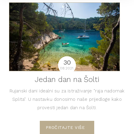
30
08.2021.
Jedan dan na Šolti
Rujanski dani idealni su za istraživanje "raja nadomak
Splita". U nastavku donosimo naše prijedloge kako
provesti jedan dan na Šolti.
PROČITAJTE VIŠE