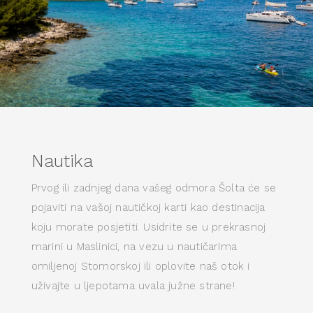
Nautika
Prvog ili zadnjeg dana vašeg odmora Šolta će se
pojaviti na vašoj nautičkoj karti kao destinacija
koju morate posjetiti. Usidrite se u prekrasnoj
marini u Maslinici, na vezu u nautičarima
omiljenoj Stomorskoj ili oplovite naš otok i
uživajte u ljepotama uvala južne strane!