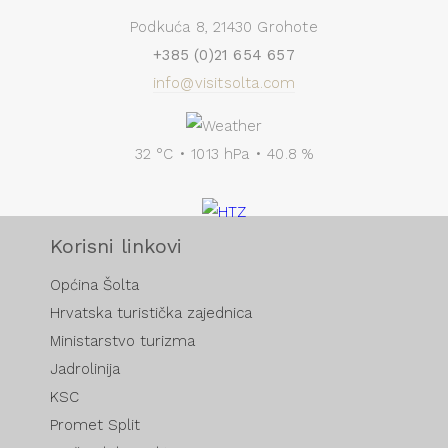
Podkuća 8, 21430 Grohote
+385 (0)21 654 657
info@visitsolta.com
32 °C • 1013 hPa • 40.8 %
Korisni linkovi
Općina Šolta
Hrvatska turistička zajednica
Ministarstvo turizma
Jadrolinija
KSC
Promet Split