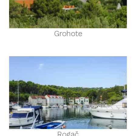
Grohote
Rogač