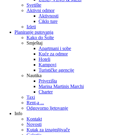
Svetište
Aktivni odmor
Aktivnosti
Ciklo ture
Izleti
Planiranje putovanja
Kako do Šolte
Smještaj
Apartmani i sobe
Kuće za odmor
Hoteli
Kampovi
Turističke agencije
Nautika
Privezišta
Marina Martinis Marchi
Charter
Taxi
Rent-a ...
Odgovorno ljetovanje
Info
Kontakt
Novosti
Kutak za iznajmljivače