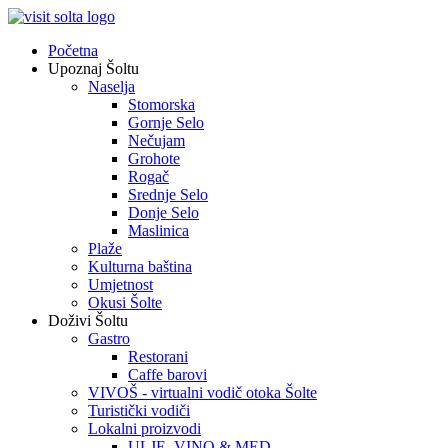
Početna
Upoznaj Šoltu
Naselja
Stomorska
Gornje Selo
Nečujam
Grohote
Rogač
Srednje Selo
Donje Selo
Maslinica
Plaže
Kulturna baština
Umjetnost
Okusi Šolte
Doživi Šoltu
Gastro
Restorani
Caffe barovi
VIVOŠ - virtualni vodič otoka Šolte
Turistički vodiči
Lokalni proizvodi
ULJE, VINO & MED