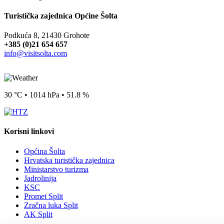
Turistička zajednica Općine Šolta
Podkuća 8, 21430 Grohote
+385 (0)21 654 657
info@visitsolta.com
30 °C • 1014 hPa • 51.8 %
Korisni linkovi
Općina Šolta
Hrvatska turistička zajednica
Ministarstvo turizma
Jadrolinija
KSC
Promet Split
Zračna luka Split
AK Split