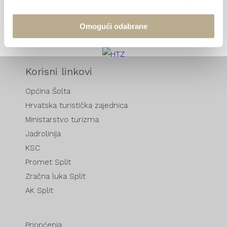
25 °C • 1011 hPa • 83.5 %
Omogući odabrane
Korisni linkovi
Općina Šolta
Hrvatska turistička zajednica
Ministarstvo turizma
Jadrolinija
KSC
Promet Split
Zračna luka Split
AK Split
Priopćenja