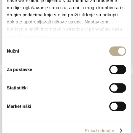
naše web-lokacije dijelimo s partnerima za društvene
medije, oglašavanje i analizu, a oni ih mogu kombinirati s
drugim podacima koje ste im pružili ili koje su prikupili
dok ste upotrebljavali njihove usluge. Nastavkom
korištenja naših internetskih stranica vi prihvaćate našu
upotrebu kolačića.
Odabir
Nužni
pristanka
Za postavke
Statistički
Turistička zajednica Općine Šolta
Marketinški
Podkuća 8, 21430 Grohote
+385 (0)21 654 657
info@visitsolta.com
Prikaži detalje