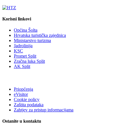
Korisni linkovi
Općina Šolta
Hrvatska turistička zajednica
Ministarstvo turizma
Jadrolinija
KSC
Promet Split
Zračna luka Split
AK Split
Priopćenja
eVisitor
Cookie policy
Zaštita podataka
Zahtjev za pristup informacijama
Ostanite u kontaktu