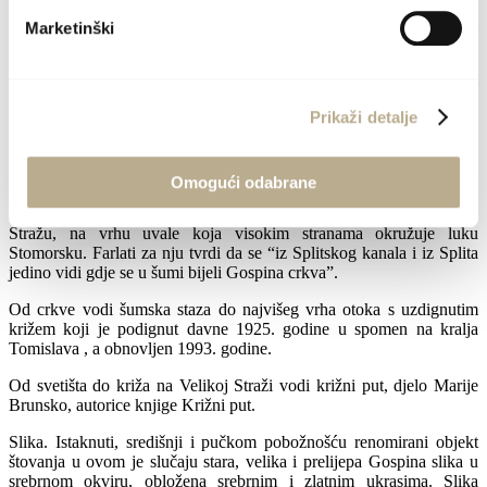
i starješinama da sagrade crkvu na brežuljku u borovoj šumi, tako
gdje će već naći četiri ugaona kamena. Pastirica se uplaši i odgovori
Marketinški
gospođi da bi otišla, ali da ne može ostaviti blago samo. Gospođa joj
odgovori neka se ne boji za blago, neka slobodno otiđe, a blago da
će naći na istom mjestu. Djevojčica je posluša, požuri u selo i javi
župniku i starješinama što je vidjela i čula, a oni počeše odmah
Prikaži detalje
graditi crkvu na mjestu gdje je gospođa odredila, gdje i danas stoji”
(zabilješka dr. Ćire Kalebića autora knjige Jedna do sada
neosvijetljena Benediktinska opatija Sct. Mariae de insula Soltae u
Gornjem selu na otoku Šolti).
Omogući odabrane
Položaj. Crkva Gospe u Borima nalazi se uz najviši vrh otoka - Velu
Stražu, na vrhu uvale koja visokim stranama okružuje luku
Stomorsku. Farlati za nju tvrdi da se “iz Splitskog kanala i iz Splita
jedino vidi gdje se u šumi bijeli Gospina crkva”.
Od crkve vodi šumska staza do najvišeg vrha otoka s uzdignutim
križem koji je podignut davne 1925. godine u spomen na kralja
Tomislava , a obnovljen 1993. godine.
Od svetišta do križa na Velikoj Straži vodi križni put, djelo Marije
Brunsko, autorice knjige Križni put.
Slika. Istaknuti, središnji i pučkom pobožnošću renomirani objekt
štovanja u ovom je slučaju stara, velika i prelijepa Gospina slika u
srebrnom okviru, obložena srebrnim i zlatnim ukrasima. Slika