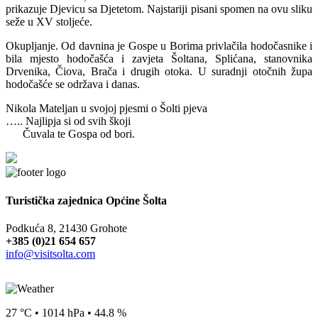
prikazuje Djevicu sa Djetetom. Najstariji pisani spomen na ovu sliku
seže u XV stoljeće.
Okupljanje. Od davnina je Gospe u Borima privlačila hodočasnike i
bila mjesto hodočašća i zavjeta Šoltana, Splićana, stanovnika
Drvenika, Čiova, Brača i drugih otoka. U suradnji otočnih župa
hodočašće se održava i danas.
Nikola Mateljan u svojoj pjesmi o Šolti pjeva
….. Najlipja si od svih škoji
Čuvala te Gospa od bori.
Turistička zajednica Općine Šolta
Podkuća 8, 21430 Grohote
+385 (0)21 654 657
info@visitsolta.com
27 °C • 1014 hPa • 44.8 %