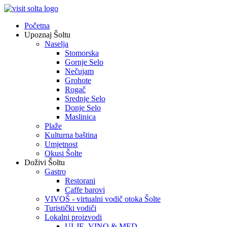
Početna
Upoznaj Šoltu
Naselja
Stomorska
Gornje Selo
Nečujam
Grohote
Rogač
Srednje Selo
Donje Selo
Maslinica
Plaže
Kulturna baština
Umjetnost
Okusi Šolte
Doživi Šoltu
Gastro
Restorani
Caffe barovi
VIVOŠ - virtualni vodič otoka Šolte
Turistički vodiči
Lokalni proizvodi
ULJE, VINO & MED