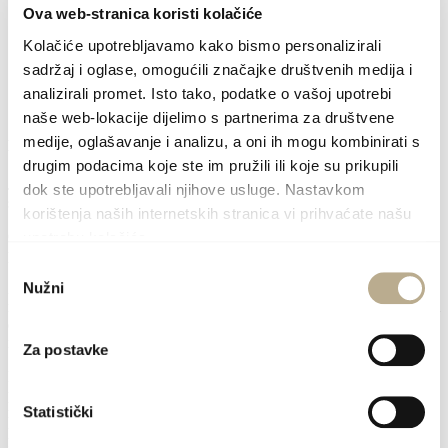
Ova web-stranica koristi kolačiće
Kolačiće upotrebljavamo kako bismo personalizirali
sadržaj i oglase, omogućili značajke društvenih medija i
Svetište
analizirali promet. Isto tako, podatke o vašoj upotrebi
naše web-lokacije dijelimo s partnerima za društvene
medije, oglašavanje i analizu, a oni ih mogu kombinirati s
Marijansko svetište · crkva Gospe u Borima
drugim podacima koje ste im pružili ili koje su prikupili
Jeste li znali da i otok Šolta ima svoje mjesto u kolajni marijanskih
dok ste upotrebljavali njihove usluge. Nastavkom
svetišta u Hrvatskoj i svijetu?
korištenja naših internetskih stranica vi prihvaćate našu
Od 1995. godine, crkva Gospe u Borima u Gornjem Selu
upotrebu kolačića.
proglašena je marijanskim svetištem.
Odabir
Nužni
Za proglašenje svetišta od strane splitsko - makarskog nadbiskupa
pristanka
mons. Ante Jurića, zaslužni su šoltanski svećenici don Živan Bezić i
don Srećko Bezić koji su uputili inicijativu proglašenja
nadbiskupskom Ordinarijatu.
Za postavke
Događaj. U puku postoji predaja “da su seljani u davna vremena
počeli graditi Bogorodici crkvicu kod mora, ali da bi se noću
Statistički
razrušilo sve što bi oni danju sagradili. Jednog dana ukaže se jednoj
pastirici bijela gospođa koja joj reče neka otiđe u selo i javi župniku