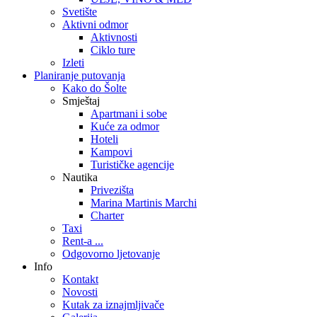
Svetište
Aktivni odmor
Aktivnosti
Ciklo ture
Izleti
Planiranje putovanja
Kako do Šolte
Smještaj
Apartmani i sobe
Kuće za odmor
Hoteli
Kampovi
Turističke agencije
Nautika
Privezišta
Marina Martinis Marchi
Charter
Taxi
Rent-a ...
Odgovorno ljetovanje
Info
Kontakt
Novosti
Kutak za iznajmljivače