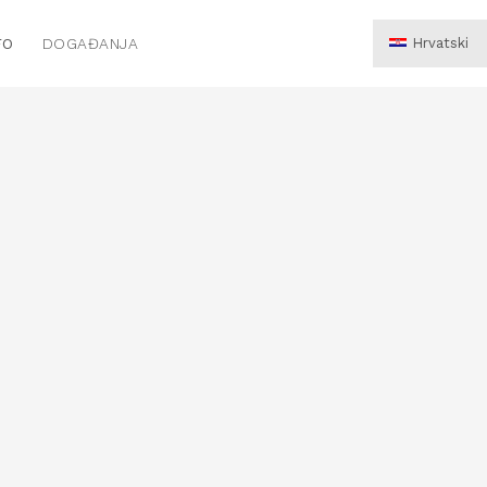
FO
DOGAĐANJA
Hrvatski
English
Deutsch