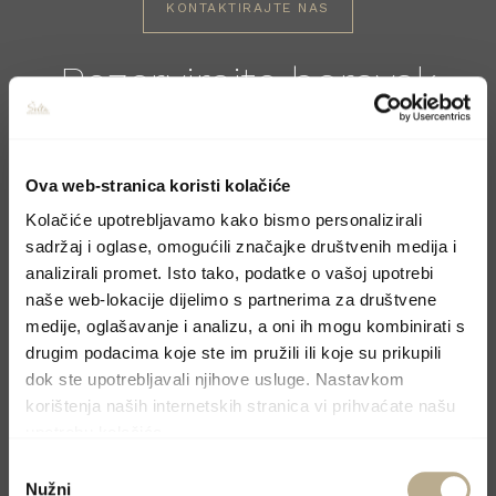
KONTAKTIRAJTE NAS
Rezervirajte boravak
Molimo, pošaljite upit preko kontakt forme i
odgovorit ćemo u najskorijem mogućem
Ova web-stranica koristi kolačiće
roku.
Kolačiće upotrebljavamo kako bismo personalizirali
sadržaj i oglase, omogućili značajke društvenih medija i
analizirali promet. Isto tako, podatke o vašoj upotrebi
naše web-lokacije dijelimo s partnerima za društvene
medije, oglašavanje i analizu, a oni ih mogu kombinirati s
drugim podacima koje ste im pružili ili koje su prikupili
dok ste upotrebljavali njihove usluge. Nastavkom
korištenja naših internetskih stranica vi prihvaćate našu
upotrebu kolačića.
Odabir
Nužni
pristanka