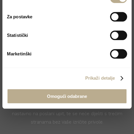
Za postavke
Statistički
Marketinški
Prikaži detalje
Omogući odabrane
Vaši podaci pohraniti će se na email serveru i koristit
će se isključivo u svrhu komunikacije s Vama
nastavno na poslani upit, te se neće dijeliti s trećim
stranama bez Vaše izričite privole.