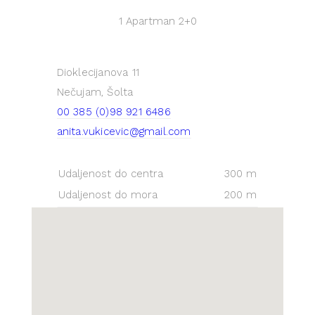
1 Apartman
2+0
Dioklecijanova 11
Nečujam, Šolta
00 385 (0)98 921 6486
anita.vukicevic@gmail.com
Udaljenost do centra
300 m
Udaljenost do mora
200 m