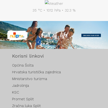
35 °C • 1012 hPa • 32.3 %
Korisni linkovi
Općina Šolta
Hrvatska turistička zajednica
Ministarstvo turizma
Jadrolinija
KSC
Promet Split
Zračna luka Split