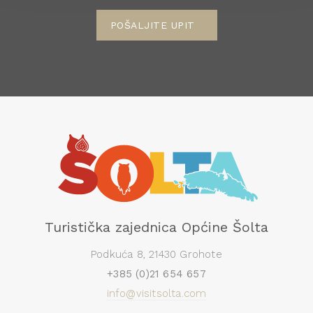
POŠALJITE UPIT
Turistička zajednica Općine Šolta
Podkuća 8, 21430 Grohote
+385 (0)21 654 657
info@visitsolta.com