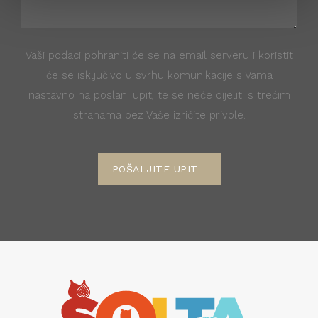
Vaši podaci pohraniti će se na email serveru i koristit
će se isključivo u svrhu komunikacije s Vama
nastavno na poslani upit, te se neće dijeliti s trećim
stranama bez Vaše izričite privole.
POŠALJITE UPIT