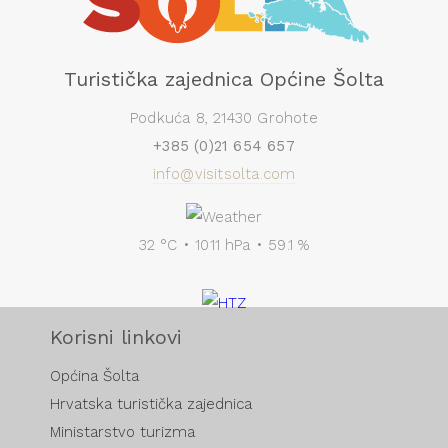
Turistička zajednica Općine Šolta
Podkuća 8, 21430 Grohote
+385 (0)21 654 657
info@visitsolta.com
32 °C • 1011 hPa • 59.1 %
Korisni linkovi
Općina Šolta
Hrvatska turistička zajednica
Ministarstvo turizma