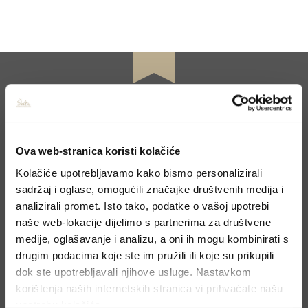
KONTAKTIRAJTE NAS
Ova web-stranica koristi kolačiće
Kolačiće upotrebljavamo kako bismo personalizirali
Rezervirajte boravak
sadržaj i oglase, omogućili značajke društvenih medija i
analizirali promet. Isto tako, podatke o vašoj upotrebi
naše web-lokacije dijelimo s partnerima za društvene
Molimo, pošaljite upit preko kontakt forme i
medije, oglašavanje i analizu, a oni ih mogu kombinirati s
odgovorit ćemo u najskorijem mogućem
drugim podacima koje ste im pružili ili koje su prikupili
roku.
dok ste upotrebljavali njihove usluge. Nastavkom
korištenja naših internetskih stranica vi prihvaćate našu
upotrebu kolačića.