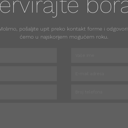
ervirajte bor
Molimo, pošaljite upit preko kontakt forme i odgovori
ćemo u najskorijem mogućem roku.