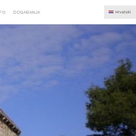
NFO
DOGAĐANJA
Hrvatski
English
Deutsch