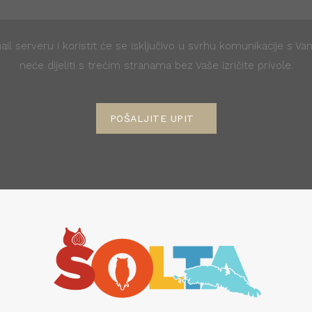
il serveru i koristit će se isključivo u svrhu komunikacije s V
neće dijeliti s trećim stranama bez Vaše izričite privole.
POŠALJITE UPIT