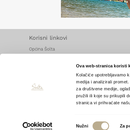
Korisni linkovi
Općina Šolta
Hrvatska turistička zajednica
Ministarstvo turizma
Ova web-stranica koristi 
Jadrolinija
Kolačiće upotrebljavamo ka
KSC
medija i analizirali promet
za društvene medije, oglaš
Promet Split
pružili ili koje su prikupil
Zračna luka Split
stranica vi prihvaćate naš
AK Split
Odabir
Nužni
Za p
COPY
pristanka