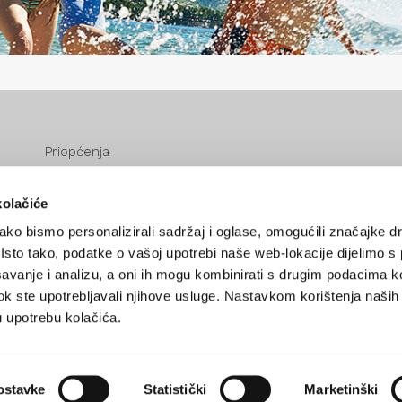
Priopćenja
eVisitor
Cookie policy
kolačiće
Zaštita podataka
ko bismo personalizirali sadržaj i oglase, omogućili značajke d
Zahtjev za pristup informacijama
. Isto tako, podatke o vašoj upotrebi naše web-lokacije dijelimo s
avanje i analizu, a oni ih mogu kombinirati s drugim podacima k
i dok ste upotrebljavali njihove usluge. Nastavkom korištenja naših
u upotrebu kolačića.
ostavke
Statistički
Marketinški
RIGHT © 2026
TZ OPĆINE ŠOLTA
DEVELOPED BY NOVE VIBRAC