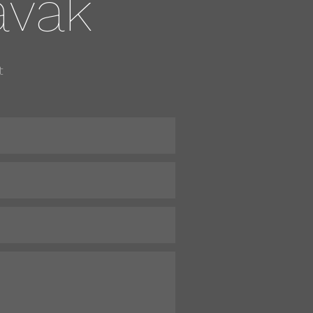
avak
t