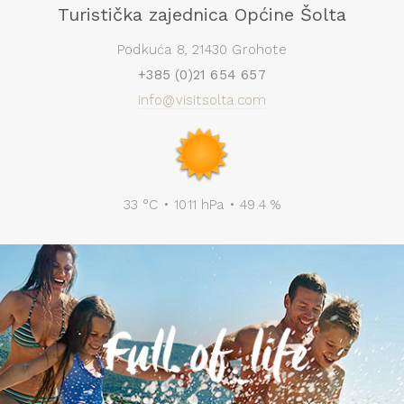
Turistička zajednica Općine Šolta
Podkuća 8, 21430 Grohote
+385 (0)21 654 657
info@visitsolta.com
33 °C • 1011 hPa • 49.4 %