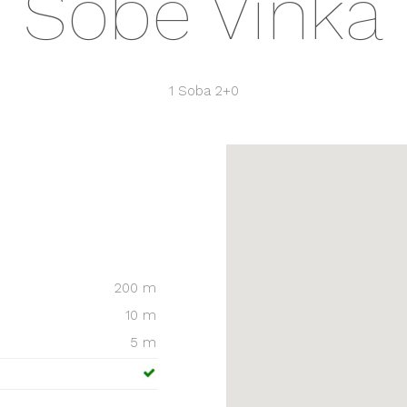
Sobe Vinka
1 Soba
2+0
200 m
10 m
5 m