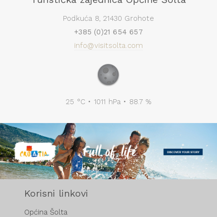
Podkuća 8, 21430 Grohote
+385 (0)21 654 657
info@visitsolta.com
25 °C • 1011 hPa • 88.7 %
Korisni linkovi
Općina Šolta