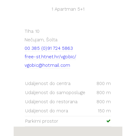
1 Apartman
5+1
Tiha 10
Nečujam, Šolta
00 385 (0)91 724 5863
free-st.htnet.hr/vgobic/
vgobic@hotmail.com
Udaljenost do centra
800 m
Udaljenost do samoposluge
800 m
Udaljenost do restorana
800 m
Udaljenost do mora
150 m
Parkirni prostor