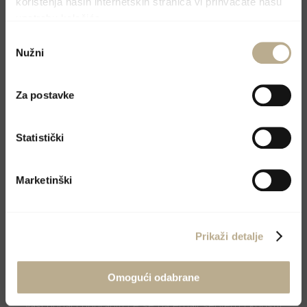
korištenja naših internetskih stranica vi prihvaćate našu
upotrebu kolačića.
Odabir
Nužni
pristanka
Za postavke
Statistički
Marketinški
Prikaži detalje
Omogući odabrane
Vaši podaci pohraniti će se na email serveru i koristit