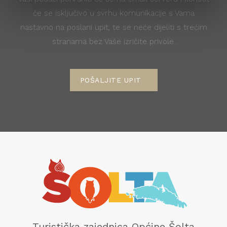
će se isključivo u svrhu komunikacije s Vama
nastavno na poslani upit, te se neće dijeliti s trećim
stranama bez Vaše izričite privole.
POŠALJITE UPIT
Turistička zajednica Općine Šolta