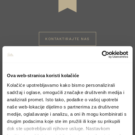
KONTAKTIRAJTE NAS
Rezervirajte boravak
Ova web-stranica koristi kolačiće
Molimo, pošaljite upit preko kontakt forme i
Kolačiće upotrebljavamo kako bismo personalizirali
odgovorit ćemo u najskorijem mogućem
sadržaj i oglase, omogućili značajke društvenih medija i
roku.
analizirali promet. Isto tako, podatke o vašoj upotrebi
naše web-lokacije dijelimo s partnerima za društvene
medije, oglašavanje i analizu, a oni ih mogu kombinirati s
drugim podacima koje ste im pružili ili koje su prikupili
dok ste upotrebljavali njihove usluge. Nastavkom