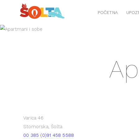
POČETNA
UPOZ
Ap
Varica 46
Stomorska, Šolta
00 385 (0)91 458 5588