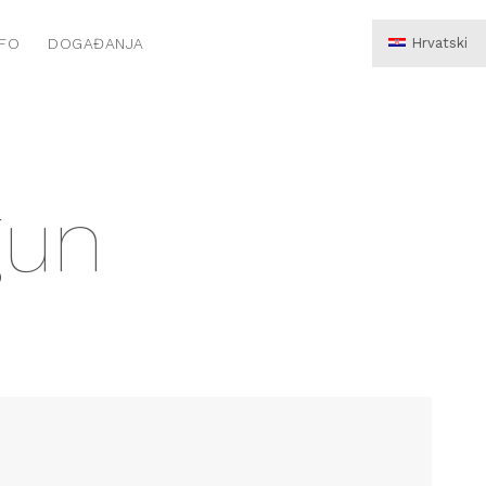
NFO
DOGAĐANJA
Hrvatski
English
Deutsch
gun