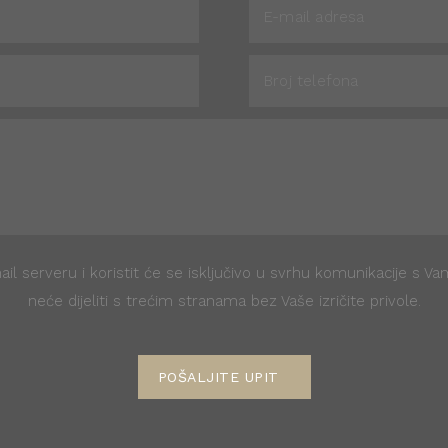
il serveru i koristit će se isključivo u svrhu komunikacije s V
neće dijeliti s trećim stranama bez Vaše izričite privole.
POŠALJITE UPIT