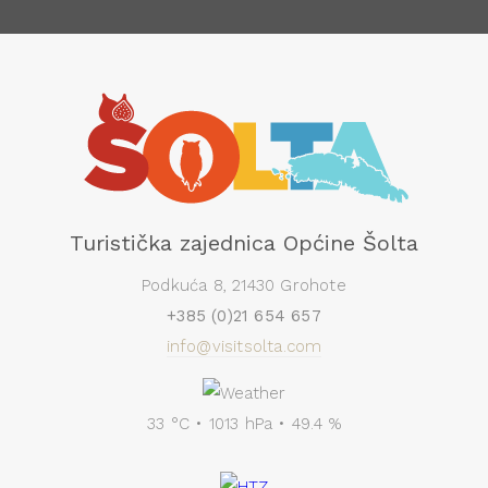
Turistička zajednica Općine Šolta
Podkuća 8, 21430 Grohote
+385 (0)21 654 657
info@visitsolta.com
33 °C • 1013 hPa • 49.4 %