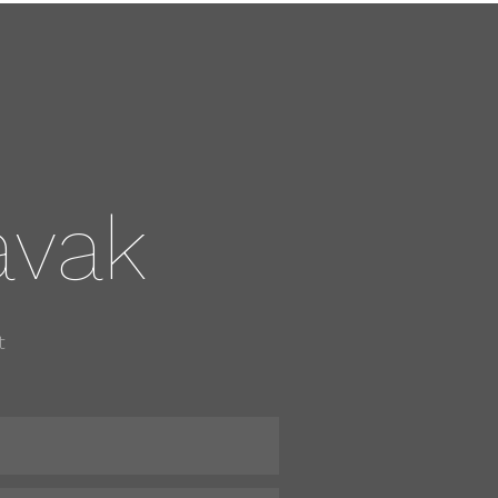
avak
t