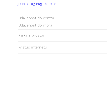
jelica.dragun@skole.hr
Udaljenost do centra
Udaljenost do mora
Parkirni prostor
Pristup internetu