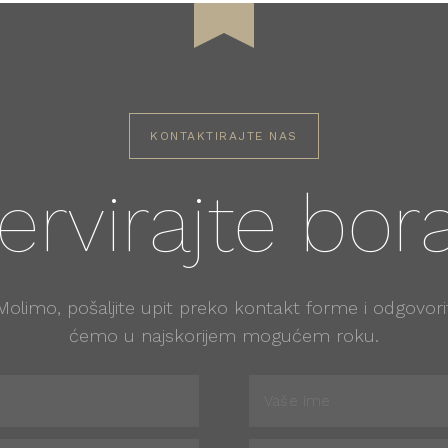
KONTAKTIRAJTE NAS
ervirajte bor
Molimo, pošaljite upit preko kontakt forme i odgovori
ćemo u najskorijem mogućem roku.