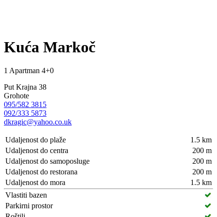
Kuća Markoč
1 Apartman
4+0
Put Krajna 38
Grohote
095/582 3815
092/333 5873
dkragic@yahoo.co.uk
Udaljenost do plaže
1.5 km
Udaljenost do centra
200 m
Udaljenost do samoposluge
200 m
Udaljenost do restorana
200 m
Udaljenost do mora
1.5 km
Vlastiti bazen
Parkirni prostor
Roštilj