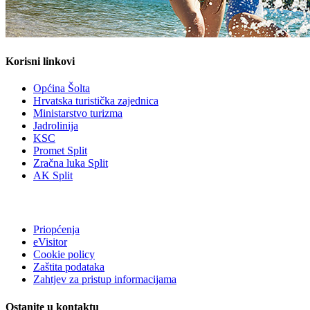
Korisni linkovi
Općina Šolta
Hrvatska turistička zajednica
Ministarstvo turizma
Jadrolinija
KSC
Promet Split
Zračna luka Split
AK Split
Priopćenja
eVisitor
Cookie policy
Zaštita podataka
Zahtjev za pristup informacijama
Ostanite u kontaktu