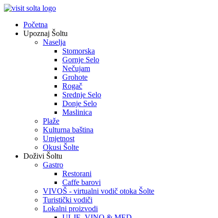
Početna
Upoznaj Šoltu
Naselja
Stomorska
Gornje Selo
Nečujam
Grohote
Rogač
Srednje Selo
Donje Selo
Maslinica
Plaže
Kulturna baština
Umjetnost
Okusi Šolte
Doživi Šoltu
Gastro
Restorani
Caffe barovi
VIVOŠ - virtualni vodič otoka Šolte
Turistički vodiči
Lokalni proizvodi
ULJE, VINO & MED