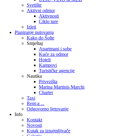
Svetište
Aktivni odmor
Aktivnosti
Ciklo ture
Izleti
Planiranje putovanja
Kako do Šolte
Smještaj
Apartmani i sobe
Kuće za odmor
Hoteli
Kampovi
Turističke agencije
Nautika
Privezišta
Marina Martinis Marchi
Charter
Taxi
Rent-a ...
Odgovorno ljetovanje
Info
Kontakt
Novosti
Kutak za iznajmljivače