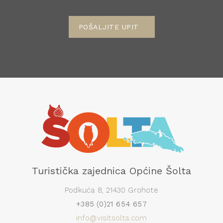
POŠALJITE UPIT
Turistička zajednica Općine Šolta
Podkuća 8, 21430 Grohote
+385 (0)21 654 657
info@visitsolta.com