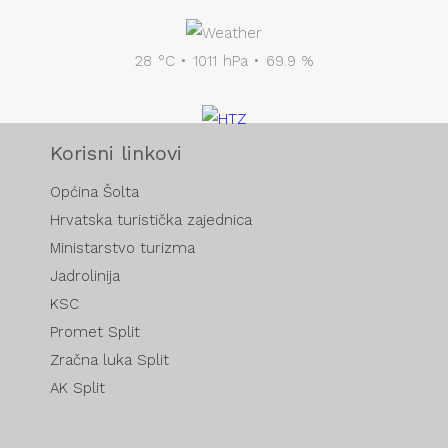
28 °C • 1011 hPa • 69.9 %
Korisni linkovi
Općina Šolta
Hrvatska turistička zajednica
Ministarstvo turizma
Jadrolinija
KSC
Promet Split
Zračna luka Split
AK Split