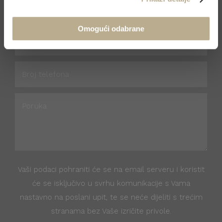
Omogući odabrane
Vaši podaci pohraniti će se na email serveru i koristit
će se isključivo u svrhu komunikacije s Vama
nastavno na poslani upit, te se neće dijeliti s trećim
stranama bez Vaše izričite privole.