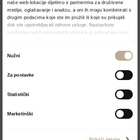
naše web-lokacije dijelimo s partnerima za društvene
KONTAKTIRAJTE NAS
medije, oglašavanje i analizu, a oni ih mogu kombinirati s
drugim podacima koje ste im pružili ili koje su prikupili
dok ste upotrebljavali njihove usluge. Nastavkom
Rezervirajte boravak
korištenja naših internetskih stranica vi prihvaćate našu
upotrebu kolačića.
Molimo, pošaljite upit preko kontakt forme i
Odabir
Nužni
pristanka
odgovorit ćemo u najskorijem mogućem
roku.
Za postavke
Statistički
Marketinški
Prikaži detalje