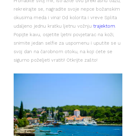
Pronađite svoj mir, istražite ovu prekrasnu oazu,
rekreirajte se, nagradite svoje nepce božanskim
okusima meda i vina! Od kolorita i vreve Splita
udaljeno jednu kratku ljetnu vožnju
trajektom
.
Popijte kavu, osjetite ljetni povjetarac na koži,
snimite jedan selfie za uspomenu i uputite se u
svoj dan na čarobnom otoku, na koji ćete se
sigurno poželjeti vratiti! Otkrijte zašto!