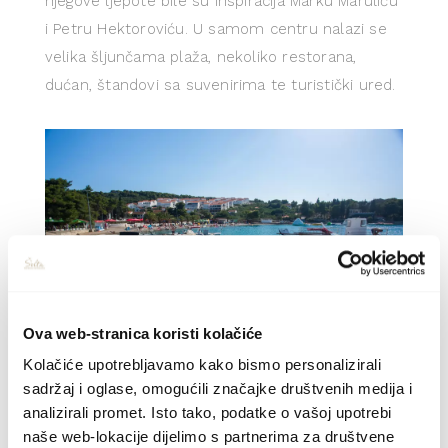
njegove ljepote bile su inspiracija Marku Maruliću
i Petru Hektoroviću. U samom centru nalazi se
velika šljunčama plaža, nekoliko restorana,
dućan, štandovi sa suvenirima te turistički ured.
Ova web-stranica koristi kolačiće
Kolačiće upotrebljavamo kako bismo personalizirali
sadržaj i oglase, omogućili značajke društvenih medija i
analizirali promet. Isto tako, podatke o vašoj upotrebi
naše web-lokacije dijelimo s partnerima za društvene