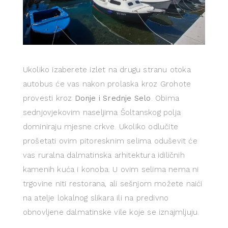
Ukoliko izaberete izlet na drugu stranu otoka
autobus će vas nakon prolaska kroz Grohote
provesti kroz
Donje i Srednje Selo
. Obima
sednjovjekovim naseljima Šoltanskog polja
dominiraju mjesne crkve. Ukoliko odlučite
prošetati ovim pitoresknim selima oduševit će
vas ruralna dalmatinska arhitektura idiličnih
kamenih kuća i konoba. U ovim selima nema ni
trgovine niti restorana, ali sešnjom možete naići
na atelje lokalnog slikara ili na predivno
obnovljene dalmatinske vile koje se iznajmljuju.