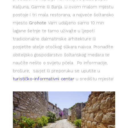
Kašjuna, Garme ili Banja. U ovom malom mjestu
postoje i tri mala restorana, a najveće šoltansko
mjesto
Grohote
Vam udaljeno samo 10 min
lagane šetnje te tamo uživajte u ljepoti
tradicionalne dalmatinske arhitekture ili
posjetite atelje otočkog slikara naivca. Pronađite
obiteljsko gospodarstvo šoltanskog medara te
naučite nešto o svijetu pčela. Po informacije,
brošure, savjet ili preporuku se uputite u
turističko-informativni centar
u središtu mjesta!