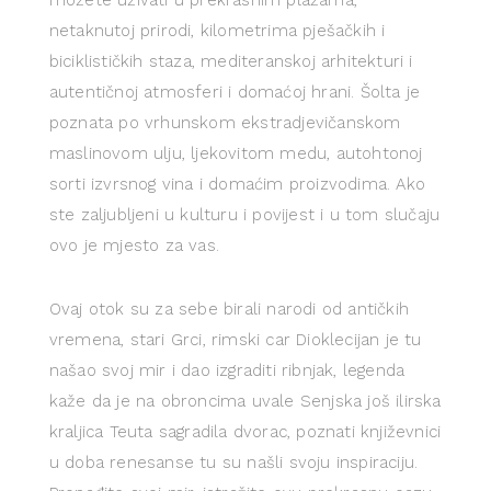
možete uživati u prekrasnim plažama,
netaknutoj prirodi, kilometrima pješačkih i
biciklističkih staza, mediteranskoj arhitekturi i
autentičnoj atmosferi i domaćoj hrani. Šolta je
poznata po vrhunskom ekstradjevičanskom
maslinovom ulju, ljekovitom medu, autohtonoj
sorti izvrsnog vina i domaćim proizvodima. Ako
ste zaljubljeni u kulturu i povijest i u tom slučaju
ovo je mjesto za vas.
Ovaj otok su za sebe birali narodi od antičkih
vremena, stari Grci, rimski car Dioklecijan je tu
našao svoj mir i dao izgraditi ribnjak, legenda
kaže da je na obroncima uvale Senjska još ilirska
kraljica Teuta sagradila dvorac, poznati književnici
u doba renesanse tu su našli svoju inspiraciju.