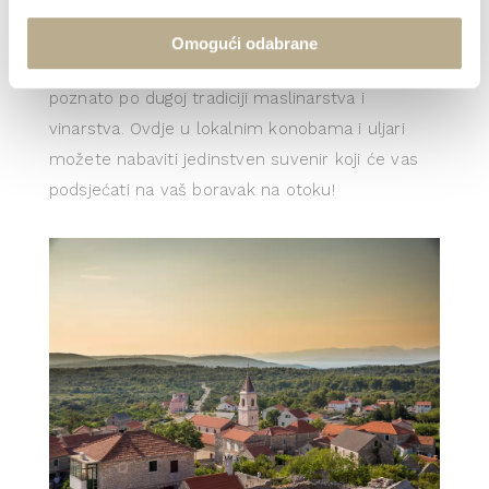
Sljedeće mjesto na putu do Stomorske je
Omogući odabrane
Gornje Selo, malo srednjovjekovno naselje
poznato po dugoj tradiciji maslinarstva i
vinarstva. Ovdje u lokalnim konobama i uljari
možete nabaviti jedinstven suvenir koji će vas
podsjećati na vaš boravak na otoku!