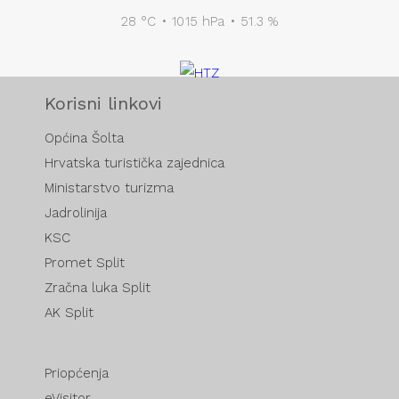
28 °C • 1015 hPa • 51.3 %
Korisni linkovi
Općina Šolta
Hrvatska turistička zajednica
Ministarstvo turizma
Jadrolinija
KSC
Promet Split
Zračna luka Split
AK Split
Priopćenja
eVisitor