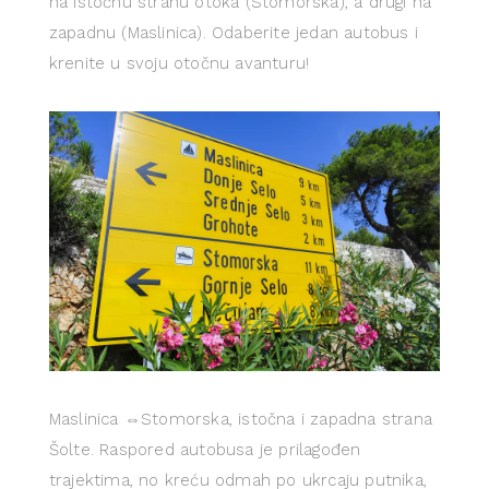
na istočnu stranu otoka (Stomorska), a drugi na
zapadnu (Maslinica). Odaberite jedan autobus i
krenite u svoju otočnu avanturu!
Maslinica ⇔Stomorska, istočna i zapadna strana
Šolte. Raspored autobusa je prilagođen
trajektima, no kreću odmah po ukrcaju putnika,