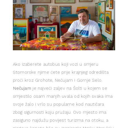
Ako izaberete autobus koji vozi u smjeru
Stomorske njime ćete prije krajnjeg odredišta
proći kroz Grohote, Nečujam i Gornje Selo.
Nečujam
je najveći zaljev na Šolti u kojem se
smjestilo osam manjih uvala od kojih svaka ima
svoje žalo i vrlo su popularne kod nautičara
zbog sigurnosti koju pružaju. Ovo mjesto ima
zasiguno najdužu povijest turizma na otoku, a