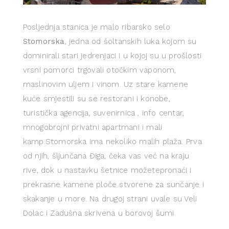
Posljednja stanica je malo ribarsko selo
Stomorska
, jedna od šoltanskih luka kojom su
dominirali stari jedrenjaci i u kojoj su u prošlosti
vrsni pomorci trgovali otočkim vaponom,
maslinovim uljem i vinom. Uz stare kamene
kuće smjestili su se restorani i konobe,
turistička agencija, suvenirnica , info centar,
mnogobrojni privatni apartmani i mali
kamp.Stomorska ima nekoliko malih plaža. Prva
od njih, šljunčana Điga, čeka vas već na kraju
rive, dok u nastavku šetnice možetepronaći i
prekrasne kamene ploče stvorene za sunčanje i
skakanje u more. Na drugoj strani uvale su Veli
Dolac i Zadušna skrivena u borovoj šumi.