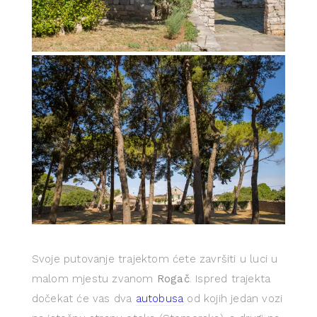
Svoje putovanje trajektom ćete završiti u luci u
malom mjestu zvanom
Rogač
. Ispred trajekta
dočekat će vas dva
autobusa
od kojih jedan vozi