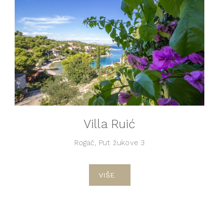
Villa Ruić
Rogač, Put žukove 3
VIŠE