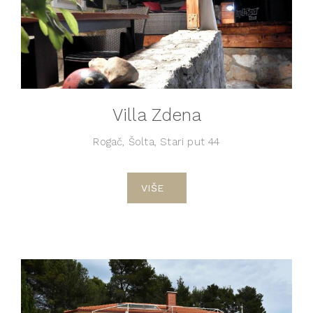
Villa Zdena
Rogač, Šolta, Stari put 44
VIŠE