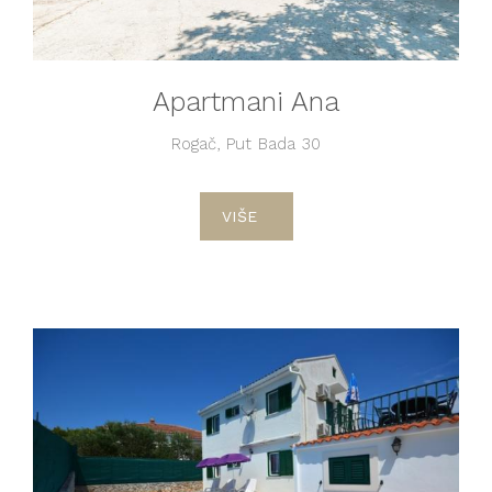
Apartmani Ana
Rogač, Put Bada 30
VIŠE