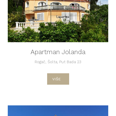
Apartman Jolanda
Rogač, Šolta, Put Bada 23
VIŠE