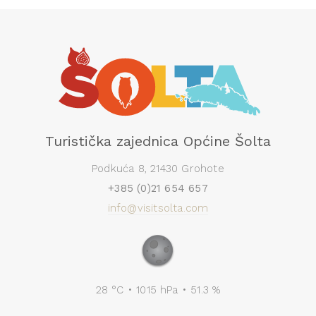
Turistička zajednica Općine Šolta
Podkuća 8, 21430 Grohote
+385 (0)21 654 657
info@visitsolta.com
28 °C • 1015 hPa • 51.3 %