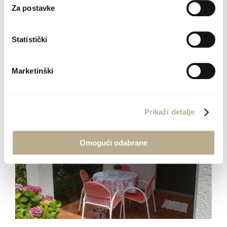
Za postavke
Rogač, Put Grohota 7
Statistički
VIŠE
Marketinški
Prikaži detalje
Omogući odabrane