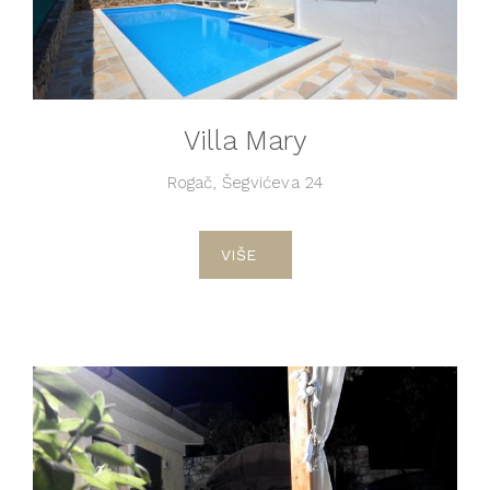
Villa Mary
Rogač, Šegvićeva 24
VIŠE