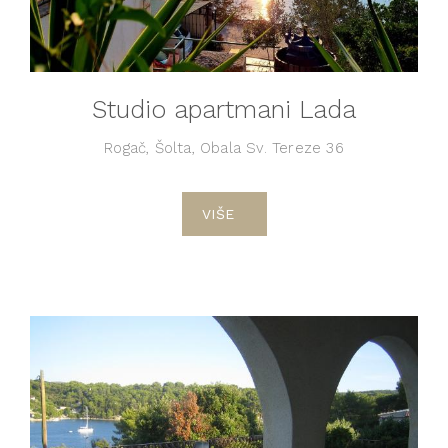
Studio apartmani Lada
Rogač, Šolta, Obala Sv. Tereze 36
VIŠE