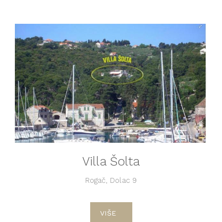
Villa Šolta
Rogač, Dolac 9
VIŠE