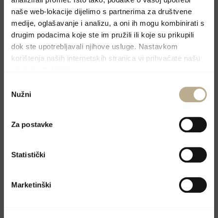
Molimo, pošaljite upit preko kontakt forme i
naše web-lokacije dijelimo s partnerima za društvene
odgovoriti ćemo u najskorijem mogućem
medije, oglašavanje i analizu, a oni ih mogu kombinirati s
drugim podacima koje ste im pružili ili koje su prikupili
roku.
dok ste upotrebljavali njihove usluge. Nastavkom
korištenja naših internetskih stranica vi prihvaćate našu
upotrebu kolačića.
Odabir
Nužni
pristanka
Za postavke
Statistički
Marketinški