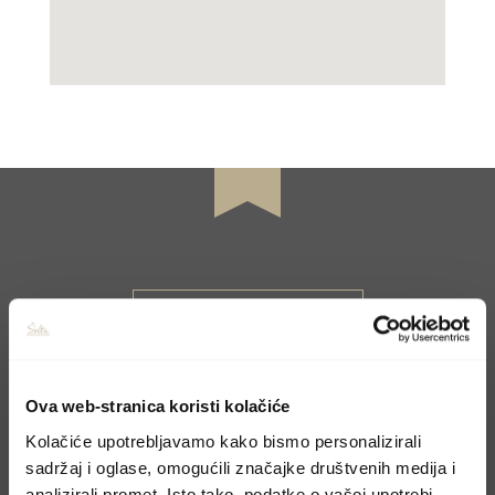
KONTAKTIEREN SIE UNS
Buchen Sie Ihren
Ova web-stranica koristi kolačiće
Aufenthalt
Kolačiće upotrebljavamo kako bismo personalizirali
sadržaj i oglase, omogućili značajke društvenih medija i
analizirali promet. Isto tako, podatke o vašoj upotrebi