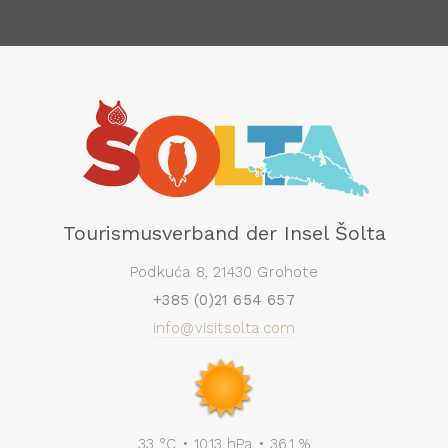
Tourismusverband der Insel Šolta
Podkuća 8, 21430 Grohote
+385 (0)21 654 657
info@visitsolta.com
33 °C • 1013 hPa • 36.1 %