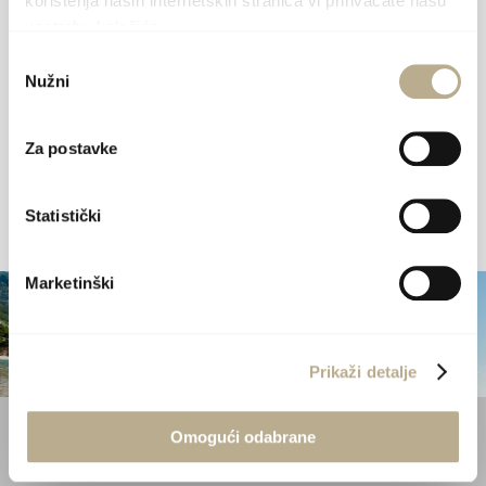
korištenja naših internetskih stranica vi prihvaćate našu
upotrebu kolačića.
Tourismusverband der Insel Šolta
Odabir
Nužni
Podkuća 8, 21430 Grohote
pristanka
+385 (0)21 654 657
info@visitsolta.com
Za postavke
Statistički
29 °C • 1012 hPa • 54.9 %
Marketinški
Prikaži detalje
Nützliche Links
Omogući odabrane
Gemeinde Solta