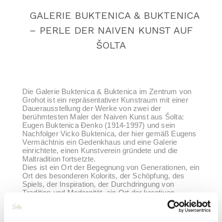
GALERIE BUKTENICA & BUKTENICA
– PERLE DER NAIVEN KUNST AUF
ŠOLTA
Die Galerie Buktenica & Buktenica im Zentrum von
Grohot ist ein repräsentativer Kunstraum mit einer
Dauerausstellung der Werke von zwei der
berühmtesten Maler der Naiven Kunst aus Šolta:
Eugen Buktenica Đenko (1914-1997) und sein
Nachfolger Vicko Buktenica, der hier gemäß Eugens
Vermächtnis ein Gedenkhaus und eine Galerie
einrichtete, einen Kunstverein gründete und die
Maltradition fortsetzte.
Dies ist ein Ort der Begegnung von Generationen, ein
Ort des besonderen Kolorits, der Schöpfung, des
Spiels, der Inspiration, der Durchdringung von
Tradition und Modernität, ein Ort der kreativen
Malwerkstätten, Geselligkeit, von Ausstellungen,
Malerkolonien, humanitären Aktionen, verschiedenen
gesellschaftlichen Events – ein unvermeidlicher Teil