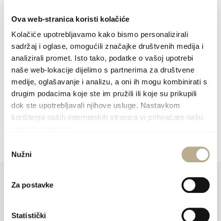
der Kultur im touristischen Angebot von Šolta.
Öffnungszeit: nach Absprache.
Ova web-stranica koristi kolačiće
Kolačiće upotrebljavamo kako bismo personalizirali
sadržaj i oglase, omogućili značajke društvenih medija i
Einzel- und Gruppenwerkstätte auf Anfrage.
analizirali promet. Isto tako, podatke o vašoj upotrebi
Kontakt:
+385 99 506 5822
,
+385 99 756 1835
naše web-lokacije dijelimo s partnerima za društvene
medije, oglašavanje i analizu, a oni ih mogu kombinirati s
E-mail:
galerijabuktenica@gmail.com
drugim podacima koje ste im pružili ili koje su prikupili
dok ste upotrebljavali njihove usluge. Nastavkom
korištenja naših internetskih stranica vi prihvaćate našu
www.vickobuktenica.com
upotrebu kolačića.
Odabir
Nužni
pristanka
Za postavke
Statistički