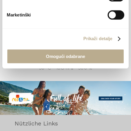
Marketinški
Tourismusverband der Insel Šolta
Podkuća 8, 21430 Grohote
Prikaži detalje
+385 (0)21 654 657
info@visitsolta.com
Omogući odabrane
36 °C • 1013 hPa • 30.6 %
Nützliche Links