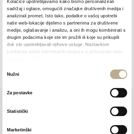
Kolačiće upotrebljavamo kako bismo personalizirali
Stränden, wurde Rogač auch zum Ferienort. Der
sadržaj i oglase, omogućili značajke društvenih medija i
Ort ist ideal, wenn Sie gerne während Ihrer
analizirali promet. Isto tako, podatke o vašoj upotrebi
Ferien die ganze Insel erkunden möchten, und
naše web-lokacije dijelimo s partnerima za društvene
doch in der unmittelbaren Nähe die
medije, oglašavanje i analizu, a oni ih mogu kombinirati s
drugim podacima koje ste im pružili ili koje su prikupili
wunderschönen Strände mit kristallklarem
dok ste upotrebljavali njihove usluge. Nastavkom
Meer, Natur und Stille genießen wollen.
korištenja naših internetskih stranica vi prihvaćate našu
upotrebu kolačića.
Unterkunft
Odabir
Nužni
pristanka
Za postavke
Statistički
Marketinški