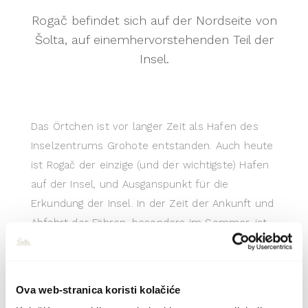
Rogač befindet sich auf der Nordseite von
Šolta, auf einemhervorstehenden Teil der
Insel.
Das Örtchen ist vor langer Zeit als Hafen des
Inselzentrums Grohote entstanden. Auch heute
ist Rogač der einzige (und der wichtigste) Hafen
auf der Insel, und Ausganspunkt für die
Erkundung der Insel. In der Zeit der Ankunft und
Abfahrt der Fähren, besonders im Sommer, ist
Rogač voll von Urlaubern und Bewohnern, die zu
ihren Zielen eilen. Dank der wunderschönen
Natur, der zentralen Lage und den
Ova web-stranica koristi kolačiće
ausgezeichneten Verkehrsverbindungen und den