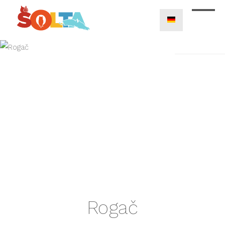
Rogač