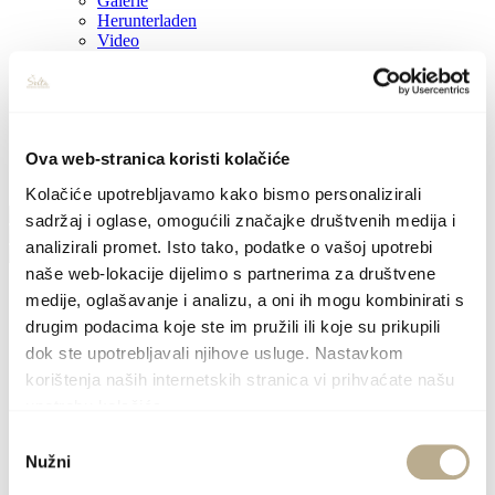
Galerie
Herunterladen
Video
Blog
Nützliche Kontakte
Ereignisse
Deutsch
Hrvatski
Ova web-stranica koristi kolačiće
English
Kolačiće upotrebljavamo kako bismo personalizirali
sadržaj i oglase, omogućili značajke društvenih medija i
analizirali promet. Isto tako, podatke o vašoj upotrebi
naše web-lokacije dijelimo s partnerima za društvene
medije, oglašavanje i analizu, a oni ih mogu kombinirati s
drugim podacima koje ste im pružili ili koje su prikupili
dok ste upotrebljavali njihove usluge. Nastavkom
korištenja naših internetskih stranica vi prihvaćate našu
upotrebu kolačića.
Odabir
Nužni
pristanka