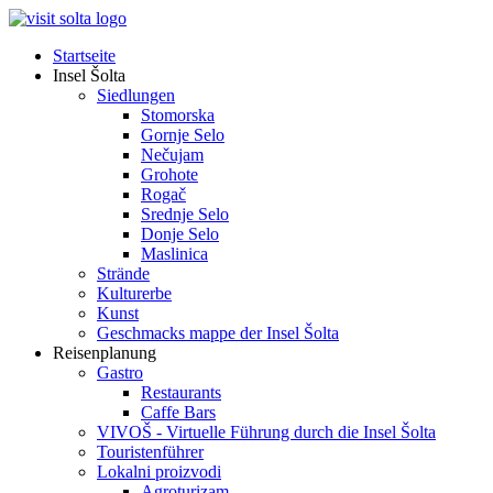
Startseite
Insel Šolta
Siedlungen
Stomorska
Gornje Selo
Nečujam
Grohote
Rogač
Srednje Selo
Donje Selo
Maslinica
Strände
Kulturerbe
Kunst
Geschmacks mappe der Insel Šolta
Reisenplanung
Gastro
Restaurants
Caffe Bars
VIVOŠ - Virtuelle Führung durch die Insel Šolta
Touristenführer
Lokalni proizvodi
Agroturizam