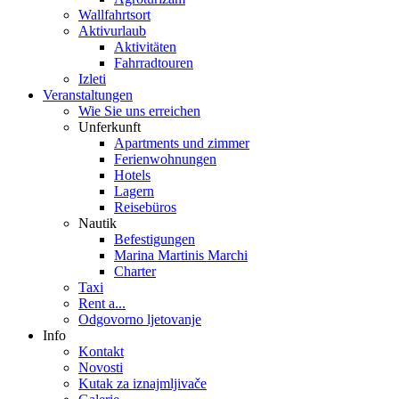
Wallfahrtsort
Aktivurlaub
Aktivitäten
Fahrradtouren
Izleti
Veranstaltungen
Wie Sie uns erreichen
Unferkunft
Apartments und zimmer
Ferienwohnungen
Hotels
Lagern
Reisebüros
Nautik
Befestigungen
Marina Martinis Marchi
Charter
Taxi
Rent a...
Odgovorno ljetovanje
Info
Kontakt
Novosti
Kutak za iznajmljivače