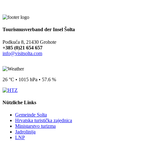
Tourismusverband der Insel Šolta
Podkuća 8, 21430 Grohote
+385 (0)21 654 657
info@visitsolta.com
26 °C • 1015 hPa • 57.6 %
Nützliche Links
Gemeinde Solta
Hrvatska turistička zajednica
Ministarstvo turizma
Jadrolinija
LNP