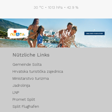
30 °C • 1013 hPa • 42.9 %
Nützliche Links
Gemeinde Solta
Hrvatska turistička zajednica
Ministarstvo turizma
Jadrolinija
LNP
Promet Split
Split Flughafen