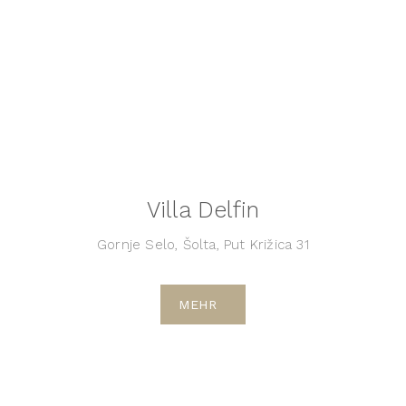
Villa Delfin
Gornje Selo, Šolta, Put Križica 31
MEHR