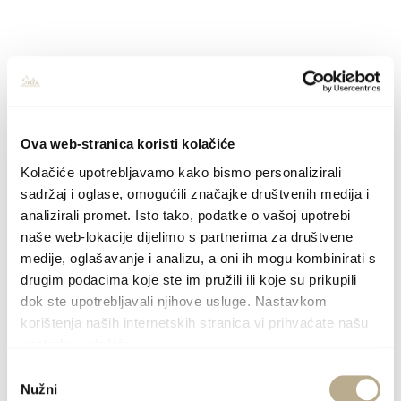
Ova web-stranica koristi kolačiće
Kolačiće upotrebljavamo kako bismo personalizirali
sadržaj i oglase, omogućili značajke društvenih medija i
analizirali promet. Isto tako, podatke o vašoj upotrebi
Big Blue Apartment Štračinska
naše web-lokacije dijelimo s partnerima za društvene
medije, oglašavanje i analizu, a oni ih mogu kombinirati s
Gornje Selo, Uvala Stračinska 9
drugim podacima koje ste im pružili ili koje su prikupili
dok ste upotrebljavali njihove usluge. Nastavkom
korištenja naših internetskih stranica vi prihvaćate našu
MEHR
upotrebu kolačića.
Odabir
Nužni
pristanka