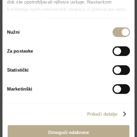
dok ste upotrebljavali njihove usluge. Nastavkom
korištenja naših internetskih stranica vi prihvaćate našu
upotrebu kolačića.
Odabir
Nužni
pristanka
Za postavke
Statistički
Marketinški
Prikaži detalje
Omogući odabrane