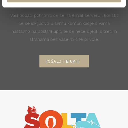
Vaši podaci pohraniti će se na email serveru i koristit
će se isključivo u svrhu komunikacije s Vama
nastavno na poslani upit, te se neće dijeliti s trećim
stranama bez Vaše izričite privole.
POŠALJITE UPIT