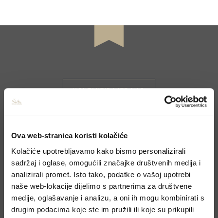
KONTAKTIRAJTE NAS
Rezervirajte boravak
Ova web-stranica koristi kolačiće
Kolačiće upotrebljavamo kako bismo personalizirali
Molimo, pošaljite upit preko kontakt forme i
sadržaj i oglase, omogućili značajke društvenih medija i
odgovorit ćemo u najskorijem mogućem
analizirali promet. Isto tako, podatke o vašoj upotrebi
roku.
naše web-lokacije dijelimo s partnerima za društvene
medije, oglašavanje i analizu, a oni ih mogu kombinirati s
drugim podacima koje ste im pružili ili koje su prikupili