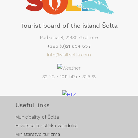
Tourist board of the island Šolta
Podkuća 8, 21430 Grohote
+385 (0)21 654 657
info@visitsolta.com
32 °C • 1011 hPa • 31.5 %
Useful links
Municipality of Šolta
Hrvatska turistička zajednica
Ministarstvo turizma