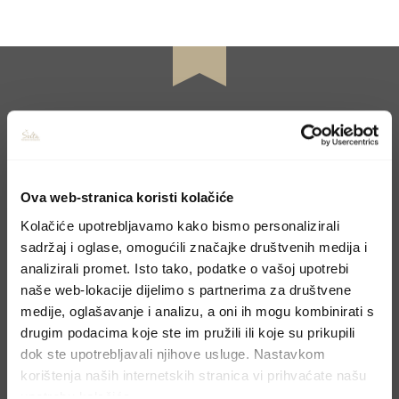
CONTACT US
Ova web-stranica koristi kolačiće
Book your holiday
Kolačiće upotrebljavamo kako bismo personalizirali
sadržaj i oglase, omogućili značajke društvenih medija i
analizirali promet. Isto tako, podatke o vašoj upotrebi
Molimo, pošaljite upit preko kontakt forme i
naše web-lokacije dijelimo s partnerima za društvene
odgovoriti ćemo u najskorijem mogućem
medije, oglašavanje i analizu, a oni ih mogu kombinirati s
roku.
drugim podacima koje ste im pružili ili koje su prikupili
dok ste upotrebljavali njihove usluge. Nastavkom
korištenja naših internetskih stranica vi prihvaćate našu
upotrebu kolačića.