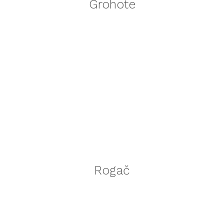
Grohote
Rogač