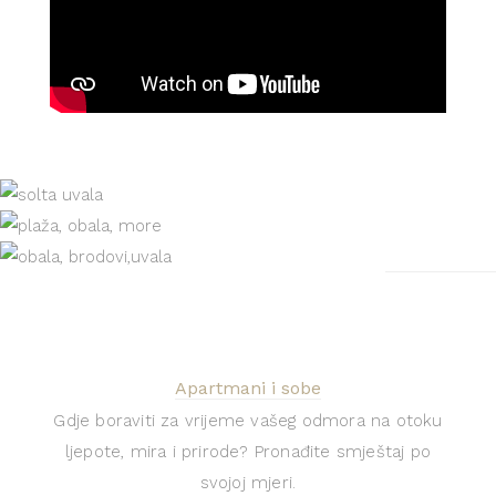
Apartmani i sobe
Gdje boraviti za vrijeme vašeg odmora na otoku
ljepote, mira i prirode? Pronađite smještaj po
svojoj mjeri.