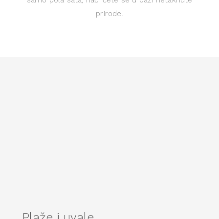
prirode.
Plaže i uvale