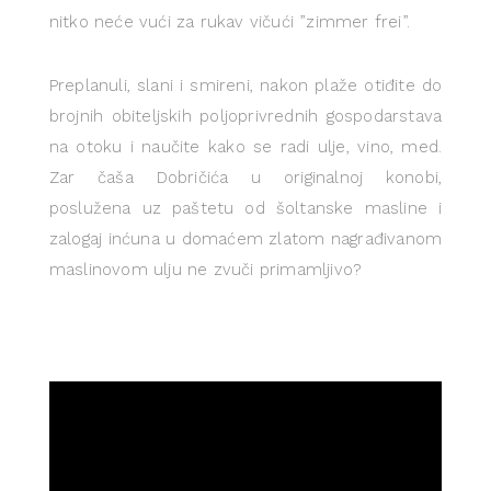
nitko neće vući za rukav vičući ”zimmer frei”.
Preplanuli, slani i smireni, nakon plaže otiđite do
brojnih obiteljskih poljoprivrednih gospodarstava
na otoku i naučite kako se radi ulje, vino, med.
Zar čaša Dobričića u originalnoj konobi,
poslužena uz paštetu od šoltanske masline i
zalogaj inćuna u domaćem zlatom nagrađivanom
maslinovom ulju ne zvuči primamljivo?