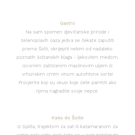
Gastro
Na sam spomen djevičanske prirode i
zelenoplavih oaza jedva se čekate zaputiti
prema Šolti, okrijepiti nekim od nadaleko
poznatih šoltanskih blaga - ljekovitim medom,
izvornim zaštićenim maslinovim uljem ili
vrhunskim crnim vinom autohtone sorte!
Provjerite koji su okusi koje ćete pamtiti ako
njima nagradite svoje nepce.
Kako do Šolte
Iz Splita, trajektom za sat ili katamaranom za
samo pola sata, naći ćete se u oazi netaknute