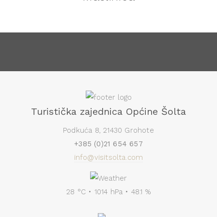
Turistička zajednica Općine Šolta
Podkuća 8, 21430 Grohote
+385 (0)21 654 657
info@visitsolta.com
28 °C • 1014 hPa • 48.1 %