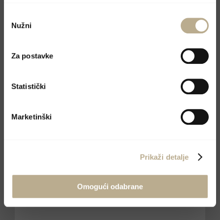
upotrebu kolačića.
Odabir
Nužni
pristanka
Za postavke
Statistički
Marketinški
Prikaži detalje
Omogući odabrane