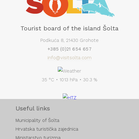
Tourist board of the island Šolta
Podkuća 8, 21430 Grohote
+385 (0)21 654 657
info@visitsolta.com
35 °C • 1013 hPa • 30.3 %
Useful links
Municipality of Šolta
Hrvatska turistička zajednica
Ministarstvo turizma