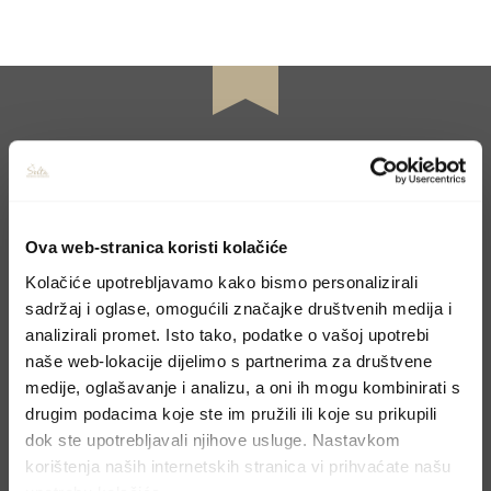
CONTACT US
Ova web-stranica koristi kolačiće
Book your holiday
Kolačiće upotrebljavamo kako bismo personalizirali
sadržaj i oglase, omogućili značajke društvenih medija i
analizirali promet. Isto tako, podatke o vašoj upotrebi
Molimo, pošaljite upit preko kontakt forme i
naše web-lokacije dijelimo s partnerima za društvene
odgovoriti ćemo u najskorijem mogućem
medije, oglašavanje i analizu, a oni ih mogu kombinirati s
drugim podacima koje ste im pružili ili koje su prikupili
roku.
dok ste upotrebljavali njihove usluge. Nastavkom
korištenja naših internetskih stranica vi prihvaćate našu