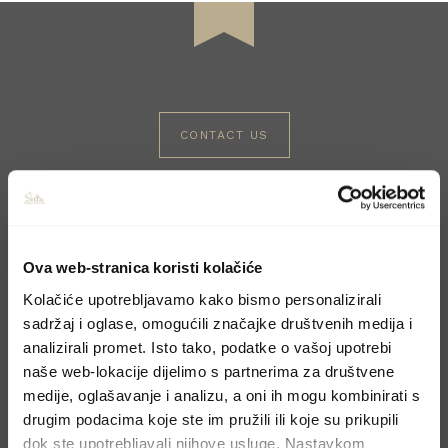
CONTACT US
Book your holiday
Molimo, pošaljite upit preko kontakt forme i
Ova web-stranica koristi kolačiće
odgovoriti ćemo u najskorijem mogućem
Kolačiće upotrebljavamo kako bismo personalizirali
roku.
sadržaj i oglase, omogućili značajke društvenih medija i
analizirali promet. Isto tako, podatke o vašoj upotrebi
naše web-lokacije dijelimo s partnerima za društvene
medije, oglašavanje i analizu, a oni ih mogu kombinirati s
drugim podacima koje ste im pružili ili koje su prikupili
dok ste upotrebljavali njihove usluge. Nastavkom