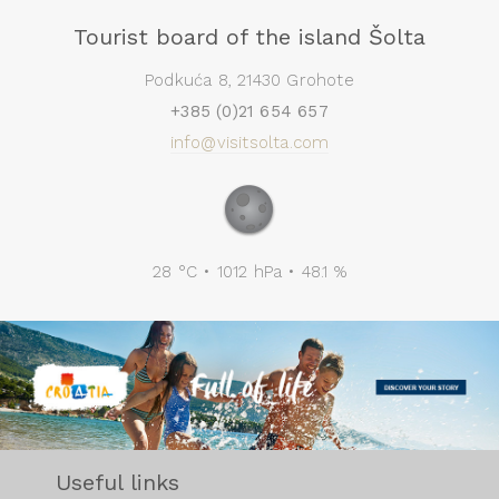
Tourist board of the island Šolta
Podkuća 8, 21430 Grohote
+385 (0)21 654 657
info@visitsolta.com
28 °C • 1012 hPa • 48.1 %
Useful links