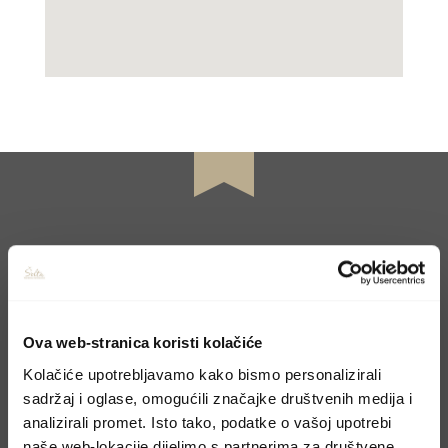
CONTACT US
Book your holiday
Ova web-stranica koristi kolačiće
Kolačiće upotrebljavamo kako bismo personalizirali
sadržaj i oglase, omogućili značajke društvenih medija i
Molimo, pošaljite upit preko kontakt forme i
analizirali promet. Isto tako, podatke o vašoj upotrebi
odgovoriti ćemo u najskorijem mogućem
naše web-lokacije dijelimo s partnerima za društvene