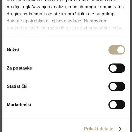
medije, oglašavanje i analizu, a oni ih mogu kombinirati s
roku.
drugim podacima koje ste im pružili ili koje su prikupili
dok ste upotrebljavali njihove usluge. Nastavkom
korištenja naših internetskih stranica vi prihvaćate našu
upotrebu kolačića.
Odabir
Nužni
pristanka
Za postavke
Statistički
Marketinški
Prikaži detalje