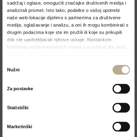
sadržaj i oglase, omogućili značajke društvenih medija i
Book your holiday
analizirali promet. Isto tako, podatke o vašoj upotrebi
naše web-lokacije dijelimo s partnerima za društvene
medije, oglašavanje i analizu, a oni ih mogu kombinirati s
Molimo, pošaljite upit preko kontakt forme i
drugim podacima koje ste im pružili ili koje su prikupili
odgovoriti ćemo u najskorijem mogućem
dok ste upotrebljavali njihove usluge. Nastavkom
roku.
korištenja naših internetskih stranica vi prihvaćate našu
upotrebu kolačića.
Odabir
Nužni
pristanka
Za postavke
Statistički
Marketinški