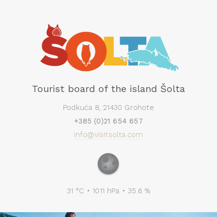
Tourist board of the island Šolta
Podkuća 8, 21430 Grohote
+385 (0)21 654 657
info@visitsolta.com
31 °C • 1011 hPa • 35.6 %