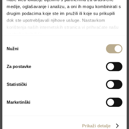
medije, oglašavanje i analizu, a oni ih mogu kombinirati s
roku.
drugim podacima koje ste im pružili ili koje su prikupili
dok ste upotrebljavali njihove usluge. Nastavkom
korištenja naših internetskih stranica vi prihvaćate našu
upotrebu kolačića.
Odabir
Nužni
pristanka
Za postavke
Statistički
Marketinški
Prikaži detalje