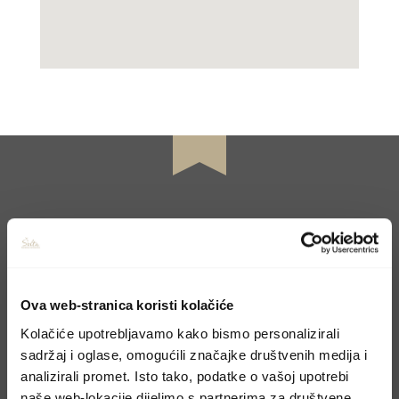
CONTACT US
Book your holiday
Ova web-stranica koristi kolačiće
Kolačiće upotrebljavamo kako bismo personalizirali
sadržaj i oglase, omogućili značajke društvenih medija i
Molimo, pošaljite upit preko kontakt forme i
analizirali promet. Isto tako, podatke o vašoj upotrebi
odgovoriti ćemo u najskorijem mogućem
naše web-lokacije dijelimo s partnerima za društvene