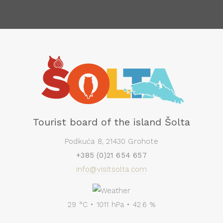
Tourist board of the island Šolta
Podkuća 8, 21430 Grohote
+385 (0)21 654 657
info@visitsolta.com
29 °C • 1011 hPa • 42.6 %