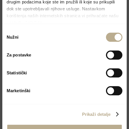
drugim podacima koje ste im pružili ili koje su prikupili
Molimo, pošaljite upit preko kontakt forme i
dok ste upotrebljavali njihove usluge. Nastavkom
korištenja naših internetskih stranica vi prihvaćate našu
odgovoriti ćemo u najskorijem mogućem
upotrebu kolačića.
roku.
Odabir
Nužni
pristanka
Za postavke
Statistički
Marketinški
Prikaži detalje