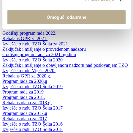
Izvršenje programa rada i financijskog plana 2022.
Izvjesce o radu Turističkog vijeća za 2022
Zakljucak i misljenje o provedenom nadzoru
Omogući odabrane
Program rada za 2023.
Godisnje_izvjesce_2022
Rebalans
Godišnji program rada 2022.
Rebalans GPR za 2021.
Izvješće o radu TZO Šolta za 2021.
Zaključak i mišljenje o provedenom nadzoru
Godišnji program rada za 2021. godinu
Izvješće o radu TZO Šolta 2020
Zaključak i mišljenje o obavljenom nadzoru nad poslovanjem TZO
Izvješće o radu Vijeća 2020.
Rebalans GPR za 2020.g.
Program rada za 2020.g
Izvješće o radu TZO Šolta 2019
Program rada za 2019
Program rada za 2018.
Rebalans plana za 2018.g.
Izvješće o radu TZO Šolta 2017
Program rada za 2017.g
Rebalans plana za 2017
Izvješće o radu TZO Šolta 2016
Izvješće o radu TZO Šolta 2018