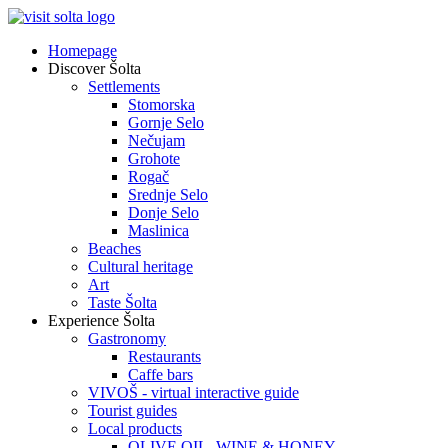
Homepage
Discover Šolta
Settlements
Stomorska
Gornje Selo
Nečujam
Grohote
Rogač
Srednje Selo
Donje Selo
Maslinica
Beaches
Cultural heritage
Art
Taste Šolta
Experience Šolta
Gastronomy
Restaurants
Caffe bars
VIVOŠ - virtual interactive guide
Tourist guides
Local products
OLIVE OIL, WINE & HONEY