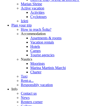
Marian Shrine
Active vacation
Activities
Cyclotours
Izleti
Plan your trip
How to reach Šolta?
Accommodation
Apartments & rooms
Vacation rentals
Hotels
Camps
Tourist agencies
Nautics
Moorings
Marina Martinis Marchi
Charter
Taxi
Rent-a...
Responsibly vacation
Info
Contact us
News
Renters corner