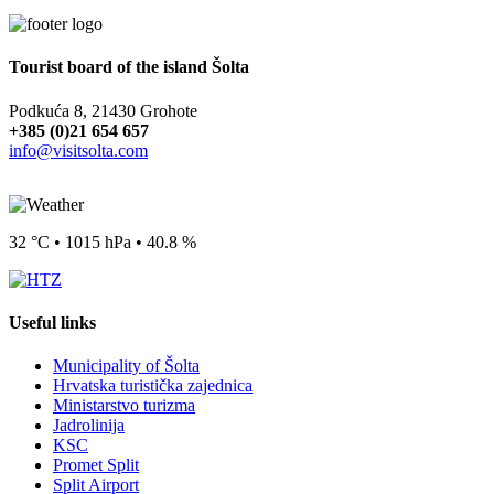
Tourist board of the island Šolta
Podkuća 8, 21430 Grohote
+385 (0)21 654 657
info@visitsolta.com
32 °C • 1015 hPa • 40.8 %
Useful links
Municipality of Šolta
Hrvatska turistička zajednica
Ministarstvo turizma
Jadrolinija
KSC
Promet Split
Split Airport